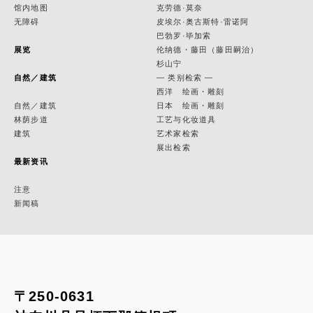
馆内地图
克劳德·莫奈
无障碍
皮埃尔·奥古斯特·雷诺阿
巴勃罗·毕加索
展览
伦纳德・藤田（藤田嗣治）
杉山宁
自然／建筑
— 类别检索 —
西洋 绘画・雕刻
自然／建筑
日本 绘画・雕刻
林荫步道
工艺与化妆道具
建筑
艺术家检索
展出检索
最新资讯
注意
新闻稿
〒250-0631