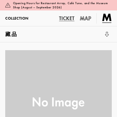
Opening Hours for Restaurant Array, Café Tune, and the Museum
Shop (August – September 2026)
TICKET
MAP
COLLECTION
藏品
展览厅 1