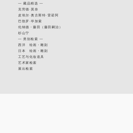
— 藏品精选 —
克劳德·莫奈
皮埃尔·奥古斯特·雷诺阿
巴勃罗·毕加索
伦纳德・藤田（藤田嗣治）
杉山宁
— 类别检索 —
西洋 绘画・雕刻
日本 绘画・雕刻
工艺与化妆道具
艺术家检索
展出检索