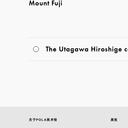
Mount Fuji
The Utagawa Hiroshige co
关于POLA美术馆
展览