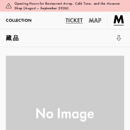
Opening Hours for Restaurant Array, Café Tune, and the Museum
Shop (August – September 2026)
TICKET
MAP
COLLECTION
藏品
展览厅 1