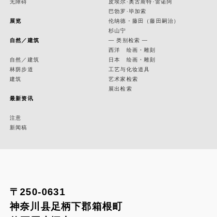
无障碍
皮埃尔·奥古斯特·雷诺阿
巴勃罗·毕加索
展览
伦纳德・藤田（藤田嗣治）
杉山宁
自然／建筑
— 类别检索 —
西洋 绘画・雕刻
自然／建筑
日本 绘画・雕刻
林荫步道
工艺与化妆道具
建筑
艺术家检索
展出检索
最新资讯
注意
新闻稿
〒250-0631
神奈川县足柄下郡箱根町