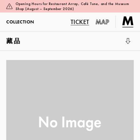
Opening Hours for Restaurant Array, Café Tune, and the Museum
Shop (August – September 2026)
TICKET
MAP
COLLECTION
藏品
展览厅 1