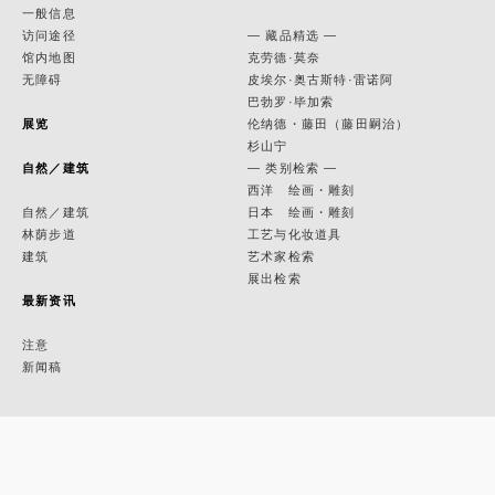
一般信息
访问途径
— 藏品精选 —
馆内地图
克劳德·莫奈
无障碍
皮埃尔·奥古斯特·雷诺阿
巴勃罗·毕加索
展览
伦纳德・藤田（藤田嗣治）
杉山宁
自然／建筑
— 类别检索 —
西洋 绘画・雕刻
自然／建筑
日本 绘画・雕刻
林荫步道
工艺与化妆道具
建筑
艺术家检索
展出检索
最新资讯
注意
新闻稿