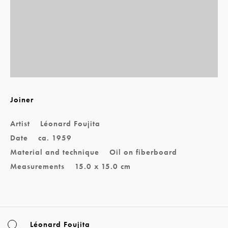
Joiner
Artist
Léonard Foujita
Date
ca. 1959
Material and technique
Oil on fiberboard
Measurements
15.0 x 15.0 cm
Léonard Foujita